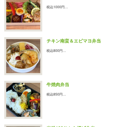
税込1000円…
チキン南蛮＆エビマヨ弁当
税込800円…
牛焼肉弁当
税込850円…