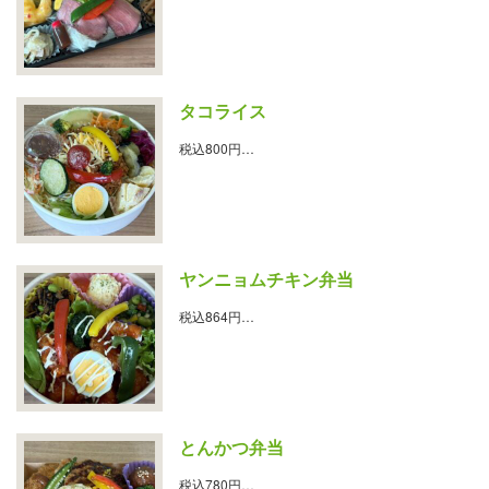
タコライス
税込800円…
ヤンニョムチキン弁当
税込864円…
とんかつ弁当
税込780円…