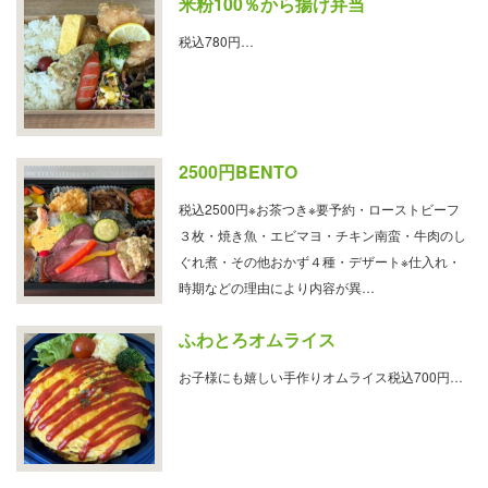
米粉100％から揚げ弁当
税込780円…
2500円BENTO
税込2500円※お茶つき※要予約・ローストビーフ
３枚・焼き魚・エビマヨ・チキン南蛮・牛肉のし
ぐれ煮・その他おかず４種・デザート※仕入れ・
時期などの理由により内容が異…
ふわとろオムライス
お子様にも嬉しい手作りオムライス税込700円…