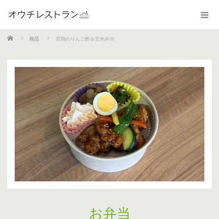
ホーム
商品
若鶏のりんご酢＆玄米弁当
お弁当