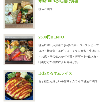
米粉100％から揚げ弁当
税込780円…
2500円BENTO
税込2500円※お茶つき※要予約・ローストビーフ
３枚・焼き魚・エビマヨ・チキン南蛮・牛肉のし
ぐれ煮・その他おかず４種・デザート※仕入れ・
時期などの理由により内容が異…
ふわとろオムライス
お子様にも嬉しい手作りオムライス税込700円…