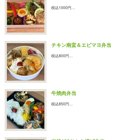
税込1000円…
チキン南蛮＆エビマヨ弁当
税込800円…
牛焼肉弁当
税込850円…