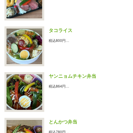
タコライス
税込800円…
ヤンニョムチキン弁当
税込864円…
とんかつ弁当
税込780円…