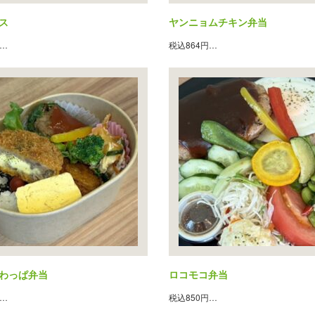
ス
ヤンニョムチキン弁当
円…
税込864円…
わっぱ弁当
ロコモコ弁当
円…
税込850円…