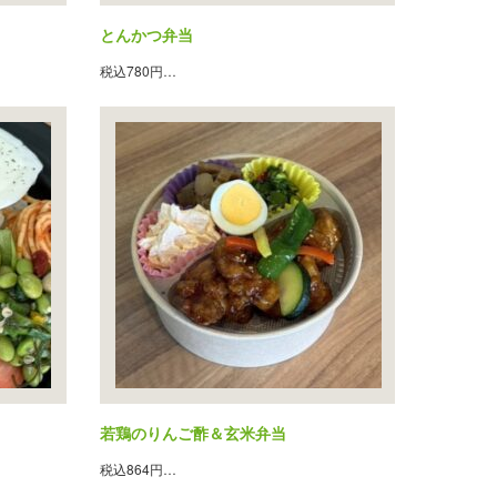
とんかつ弁当
税込780円…
若鶏のりんご酢＆玄米弁当
税込864円…