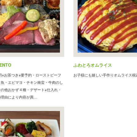
ENTO
ふわとろオムライス
0円※お茶つき※要予約・ローストビーフ
お子様にも嬉しい手作りオムライス税込
き魚・エビマヨ・チキン南蛮・牛肉のし
その他おかず４種・デザート※仕入れ・
の理由により内容が異…