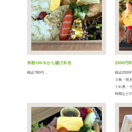
米粉100％から揚げ弁当
2500円B
税込780円…
税込250
３枚・焼
ぐれ煮・
時期など