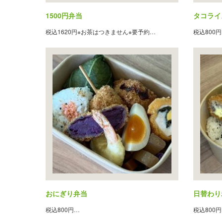
1500円弁当
タコライ
税込1620円※お茶はつきません※要予約…
税込800
おにぎり弁当
日替わり
税込800円…
税込800