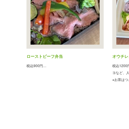
ローストビーフ弁当
オウチレ
税込900円…
税込120
ヨなど、
※お茶はつ