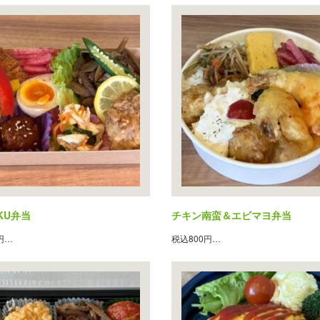
IKU弁当
チキン南蛮＆エビマヨ弁当
円…
税込800円…