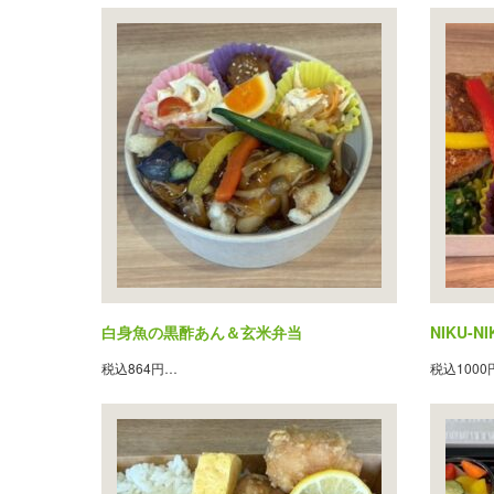
白身魚の黒酢あん＆玄米弁当
NIKU-N
税込864円…
税込1000